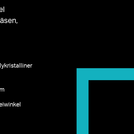
el
äsen,
ykristalliner
um
eiwinkel