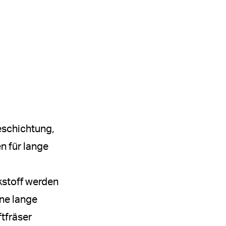
eschichtung,
n für lange
kstoff werden
ine lange
tfräser